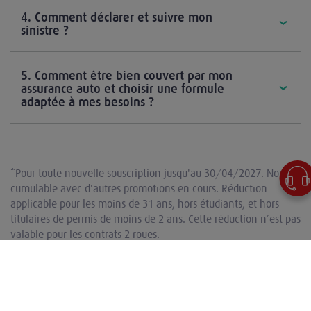
4. Comment déclarer et suivre mon
sinistre ?
5. Comment être bien couvert par mon
assurance auto et choisir une formule
adaptée à mes besoins ?
*Pour toute nouvelle souscription jusqu'au 30/04/2027. Non
cumulable avec d'autres promotions en cours. Réduction
applicable pour les moins de 31 ans, hors étudiants, et hors
titulaires de permis de moins de 2 ans. Cette réduction n’est pas
valable pour les contrats 2 roues.
Découvrez d'autres produits