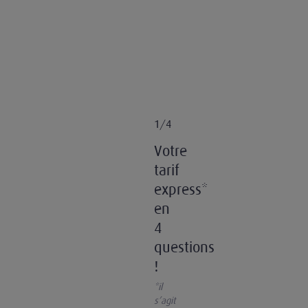
1/4
Votre
tarif
express*
en
4
questions
!
*il
s’agit