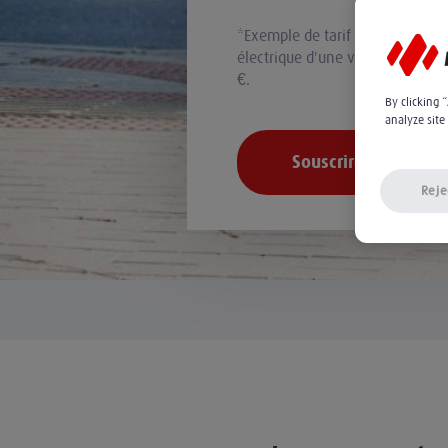
*Exemple de tarif mensuel TTC p
électrique d'une valeur de 1 50
€.
By clicking 
analyze site
Souscrire en ligne
Reje