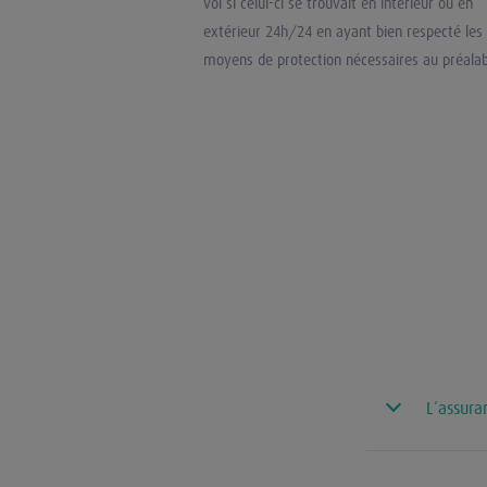
vol si celui-ci se trouvait en intérieur ou en
extérieur 24h/24 en ayant bien respecté les
moyens de protection nécessaires au préalab
L’assura