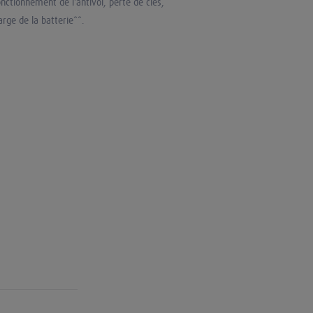
nctionnement de l'antivol, perte de clés,
rge de la batterie**.