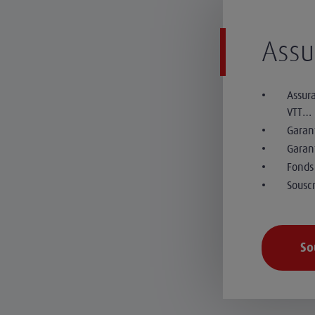
Assu
Assura
VTT…
Garant
Garan
Fonds
Souscr
So