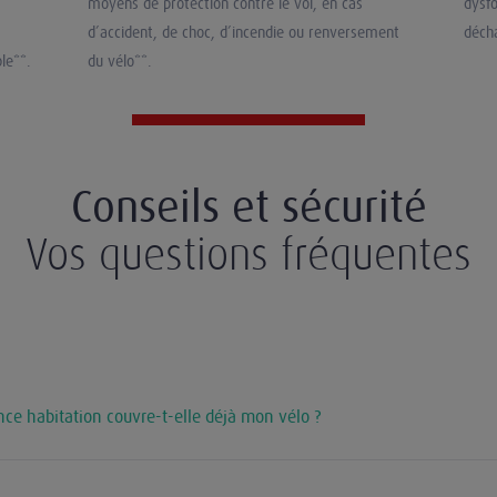
moyens de protection contre le vol, en cas
dysfo
d’accident, de choc, d’incendie ou renversement
décha
le**.
du vélo**.
Conseils et sécurité
Vos questions fréquentes
nce habitation couvre-t-elle déjà mon vélo ?