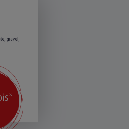
te, gravel,
is*