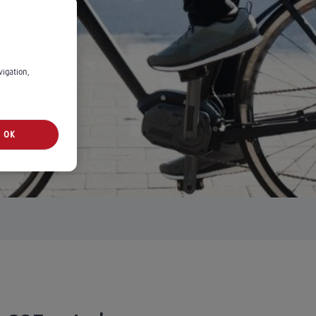
s*
vigation,
OK