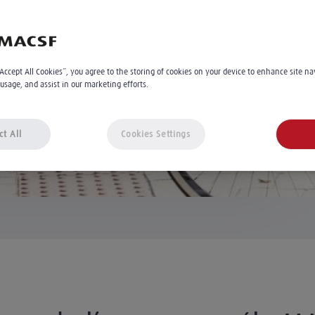
our un vélo à assistance
€
0 € comprenant un antivol de 100
10
/moi
“Accept All Cookies”, you agree to the storing of cookies on your device to enhance site na
 usage, and assist in our marketing efforts.
TTC
ct All
Cookies Settings