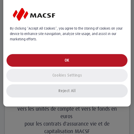
profil d’épargnant.
Offre Épargne : frais sur versements à
By clicking “Accept All Cookies”, you agree to the storing of cookies on your
device to enhance site navigation, analyze site usage, and assist in our
0%*
marketing efforts.
OK
Cookies Settings
Frais sur versements à 0%*
Reject All
Du 05/01/2026 au 31/08/2026,
vers les unités de compte et vers le fonds en
euros
pour les contrats d'assurance vie et de
capitalisation MACSF