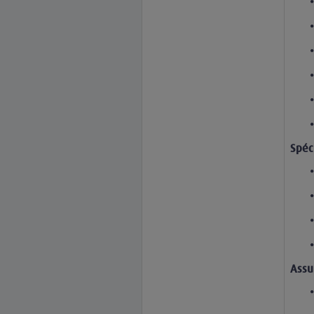
Spéci
Assu