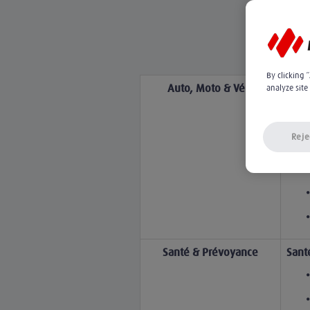
By clicking 
Auto, Moto & Vélo
analyze site
Reje
Santé & Prévoyance
Sant