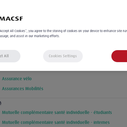
Nos produits et services
“Accept All Cookies”, you agree to the storing of cookies on your device to enhance site na
 usage, and assist in our marketing efforts.
Assurance auto
Assurance moto/cyclo
ct All
Cookies Settings
Crédit auto
LOA Voiture
Assurance vélo
Assurances Mobilités
é
Mutuelle complémentaire santé individuelle - étudiants
Mutuelle complémentaire santé individuelle - internes