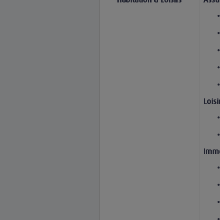
Habitation & Loisirs
Assu
Loisi
Immo