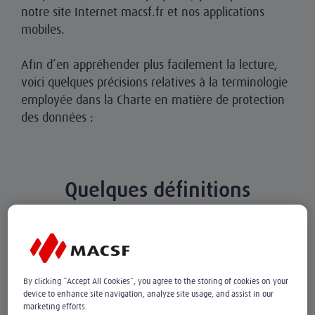
notre site Internet macsf.fr et nos applications
mobiles.
Afin d’en appréhender plus facilement la lecture,
voici quelques précisions relatives à la terminologie
employée dans la Charte en matière de protection
des données :
Quelques définitions
Qu’est-ce qu’une donnée
personnelle ?
By clicking “Accept All Cookies”, you agree to the storing of cookies on your
device to enhance site navigation, analyze site usage, and assist in our
Une donnée personnelle est toute information
marketing efforts.