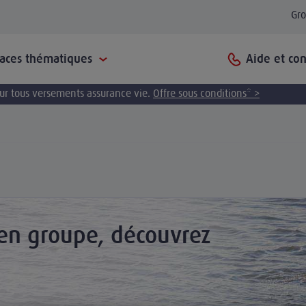
Gr
Aide et con
paces thématiques
pour tous versements assurance vie.
Offre sous conditions* >
 en groupe, découvrez