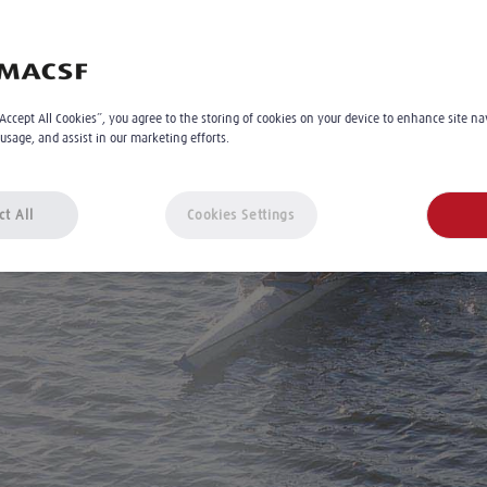
 santé ont favorisé
“Accept All Cookies”, you agree to the storing of cookies on your device to enhance site na
P, CPTS ? Vous vous
 usage, and assist in our marketing efforts.
ct All
Cookies Settings
c de votre projet !