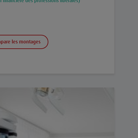
n financière des professions libérales)
mpare les montages