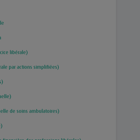
le
n
cice libérale)
rale par actions simplifiées)
s)
nelle)
nelle de soins ambulatoires)
e)