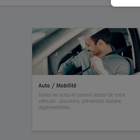
Auto / Mobilité
Toutes les actus et conseils autour de votre
véhicule : assurance, prévention routière,
réglementation,...