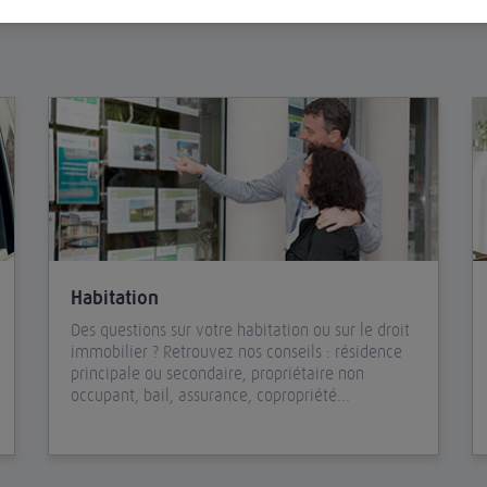
Habitation
Des questions sur votre habitation ou sur le droit
immobilier ? Retrouvez nos conseils : résidence
principale ou secondaire, propriétaire non
occupant, bail, assurance, copropriété...