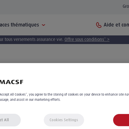
Gr
Aide et con
paces thématiques
pour tous versements assurance vie.
Offre sous conditions* >
Vie pratique
“Accept All Cookies”, you agree to the storing of cookies on your device to enhance site na
, la MACSF vous accompagne également dans votre
 usage, and assist in our marketing efforts.
ion... Retrouvez ici les actualités, conseils juri
ct All
Cookies Settings