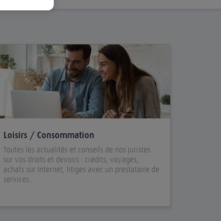
Loisirs / Consommation
Toutes les actualités et conseils de nos juristes
sur vos droits et devoirs : crédits, voyages,
achats sur Internet, litiges avec un prestataire de
services...