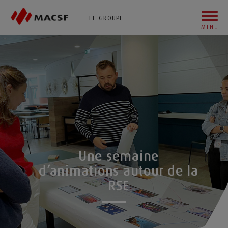
Vous êtes sur le site de MACSF
LE GROUPE
MENU
Aller au contenu
Aller au premier menu de navigation
Aller à la recherche
Une semaine
d’animations autour de la
RSE