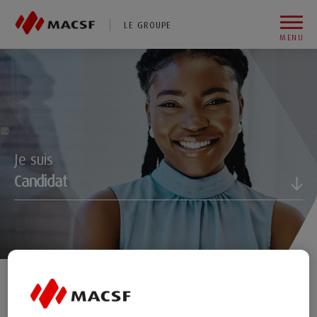
Vous êtes sur le site de MACSF
LE GROUPE
MENU
Aller au contenu
Aller au premier menu de navigation
Aller à la recherche
Je suis
Candidat
Accédez en un clic à votre espace candidat et à une
sélection de contenus pour découvrir la MACSF, nos
métiers et nos opportunités.