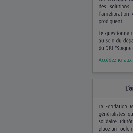
des solutions
l’amélioration 
prodiguent.
Le questionnair
au sein du dépa
du DIU "Soigner
Accédez ici aux
L’
La Fondation M
généralistes q
solidaire. Plut
place un roule