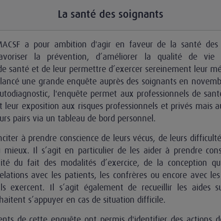
La santé des soignants
MACSF a pour ambition d'agir en faveur de la santé des 
favoriser la prévention, d’améliorer la qualité de vie
de santé et de leur permettre d’exercer sereinement leur mé
 lancé une grande enquête auprès des soignants en novem
autodiagnostic, l'enquête permet aux professionnels de sant
t leur exposition aux risques professionnels et privés mais au
eurs pairs via un tableau de bord personnel.
 inciter à prendre conscience de leurs vécus, de leurs difficulté
 mieux. Il s’agit en particulier de les aider à prendre con
ité du fait des modalités d’exercice, de la conception qu
elations avec les patients, les confrères ou encore avec le
ls exercent. Il s’agit également de recueillir les aides su
aitent s’appuyer en cas de situation difficile.
nts de cette enquête ont permis d'identifier des actions d