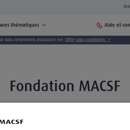
Gr
Aide et con
paces thématiques
pour tous versements assurance vie.
Offre sous conditions* >
Fondation MACSF