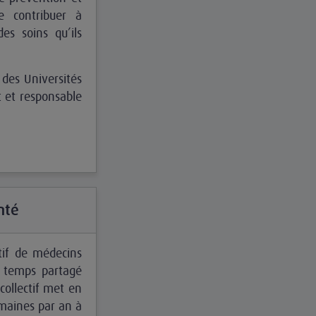
e contribuer à
des soins qu’ils
 des Universités
t et responsable
nté
tif de médecins
e temps partagé
collectif met en
maines par an à