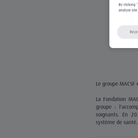
By clicking 
analyze site
Reje
Le groupe MACSF e
La Fondation MAC
groupe : l'accom
soignants. En 202
système de santé.