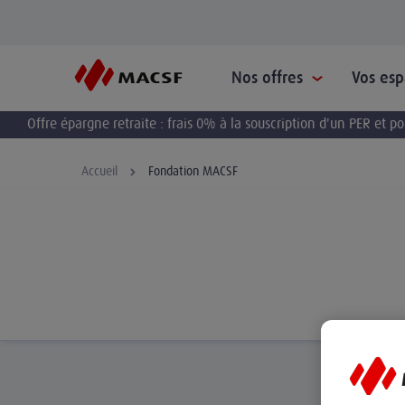
Nos offres
Vos es
Offre épargne retraite : frais 0% à la souscription d'un PER et 
Accueil
Fondation MACSF