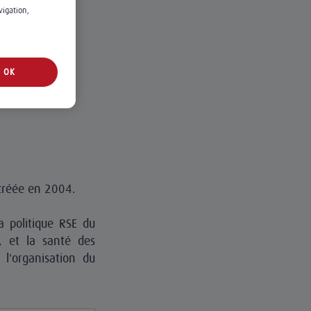
vigation,
OK
créée en 2004.
 politique RSE du
, et la santé des
 l'organisation du