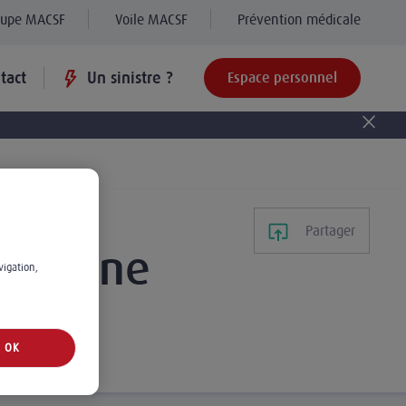
oupe MACSF
Voile MACSF
Prévention médicale
tact
Un sinistre ?
Espace personnel
Partager
tre zone
vigation,
OK