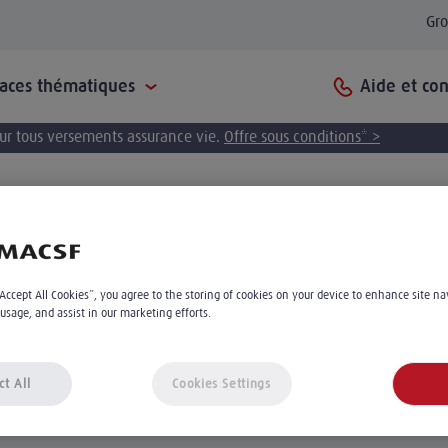
Gr
Aide et con
paces thématiques
pour tous versements assurance vie.
Offre sous conditions* >
accessible depuis vo
“Accept All Cookies”, you agree to the storing of cookies on your device to enhance site na
 usage, and assist in our marketing efforts.
géographique
ct All
Cookies Settings