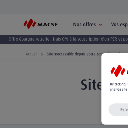
Nos offres
Vos es
Offre épargne retraite : frais 0% à la souscription d'un PER et 
Accueil
Site inaccessible depuis votre zone géographique
Site in
By clicking 
analyze site
Reje