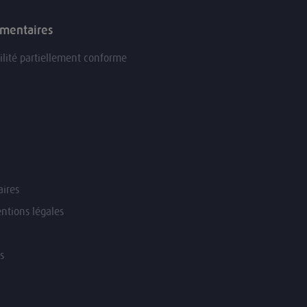
ementaires
ilité partiellement conforme
ires
ntions légales
s