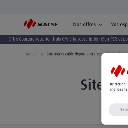
Nos offres
Vos es
Offre épargne retraite : frais 0% à la souscription d'un PER et 
Accueil
Site inaccessible depuis votre zone géographique
Site in
By clicking 
analyze site
Reje