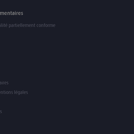
ementaires
ilité partiellement conforme
ires
ntions légales
s