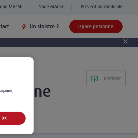
oupe MACSF
Voile MACSF
Prévention médicale
tact
Un sinistre ?
Espace personnel
Partager
tre zone
vigation,
OK