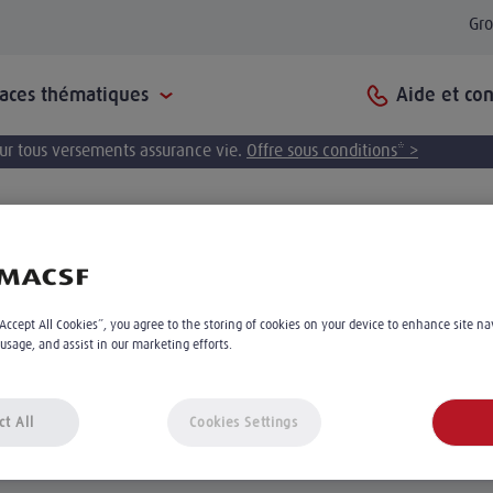
Gr
Aide et con
paces thématiques
pour tous versements assurance vie.
Offre sous conditions* >
accessible depuis vo
“Accept All Cookies”, you agree to the storing of cookies on your device to enhance site na
 usage, and assist in our marketing efforts.
géographique
ct All
Cookies Settings