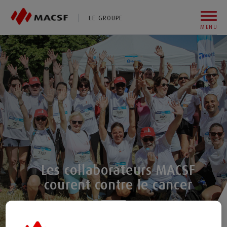
Vous êtes sur le site de MACSF
LE GROUPE
MENU
Aller au contenu
Aller au premier menu de navigation
Aller à la recherche
Les collaborateurs MACSF
courent contre le cancer