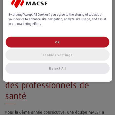
Publié le 28/06/2023
By clicking “Accept All Cookies”, you agree to the storing of cookies on
your device to enhance site navigation, analyze site usage, and assist
ENGAGEMENT
COURSE
in our marketing efforts.
Le groupe MACSF participe à la Medical Run et
aux courses d’Odyssea à Paris et en région. Des
OK
événements fédérateurs pour les collaborateurs
qui permettent de s’engager dans la lutte
Cookies Settings
contre le cancer.
Reject All
Medical Run : la course
des professionnels de
santé
Pour la 6ème année consécutive, une équipe MACSF a