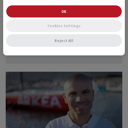
OK
10/06/2025
CARRIÈRE
Cookies Settings
Parcours d'intégration MACSF : retours
d'expérience
Reject All
Corentin Horeau, nouveau skipper MACSF pour le Vendée Gl