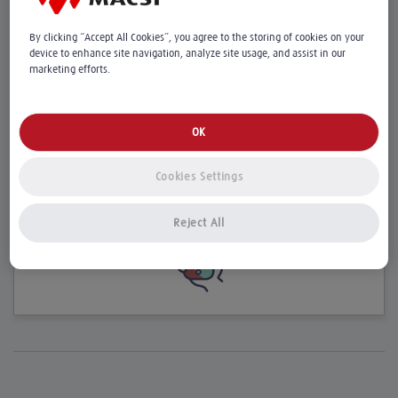
By clicking “Accept All Cookies”, you agree to the storing of cookies on your
Vous pouvez commander en moins de 3 minutes
device to enhance site navigation, analyze site usage, and assist in our
avec votre smartphone un dépanneur
marketing efforts.
directement
en cas de panne de votre véhicule
(hors autoroute).
OK
Une solution simple et rapide.
Cookies Settings
Découvrez ce service en vidéo >
Reject All