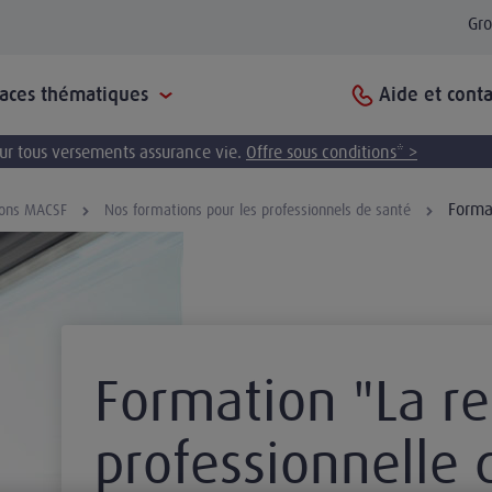
Gr
Aide et conta
paces thématiques
pour tous versements assurance vie.
Offre sous conditions* >
Format
ions MACSF
Nos formations pour les professionnels de santé
Formation "La re
professionnelle