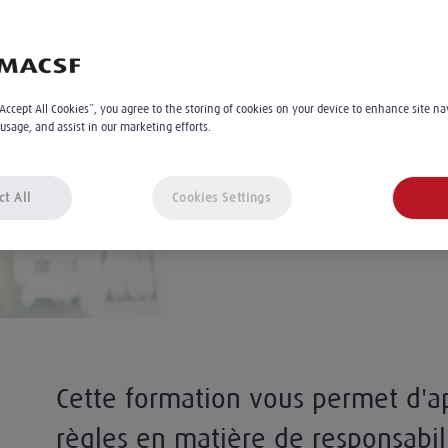
l'hôpital"
MACSF
2
min
“Accept All Cookies”, you agree to the storing of cookies on your device to enhance site na
 usage, and assist in our marketing efforts.
Le 18.06.2026
À 11:00
ct All
Cookies Settings
Cette formation vous permet d'a
règles en matière de responsabil