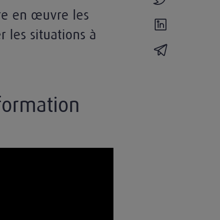
re en œuvre les
partager l'actual
r les situations à
partager l'actua
formation