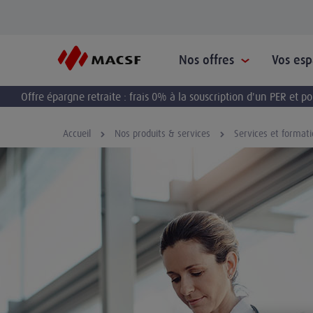
Nos offres
Vos es
Offre épargne retraite : frais 0% à la souscription d'un PER et 
Accueil
Nos produits & services
Services et format