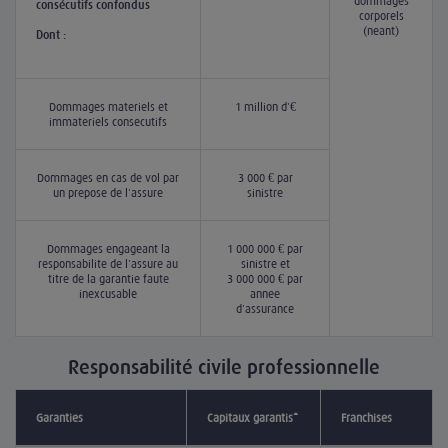
dommages
consécutifs confondus
corporels
(néant)
Dont :
Dommages matériels et
1 million d'€
immatériels consécutifs
Dommages en cas de vol par
3 000 € par
un préposé de l'assuré
sinistre
Dommages engageant la
1 000 000 € par
responsabilité de l'assuré au
sinistre et
titre de la garantie faute
3 000 000 € par
inexcusable
année
d'assurance
Responsabilité civile professionnelle
Garanties
Capitaux garantis*
Franchises