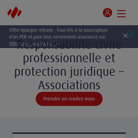
Offre épargne retraite : frais 0% à la souscription
d'un PER et pour tous versements assurance vie.
Responsabilité civile
Offre sous conditions* >
professionnelle et
protection juridique –
Associations
Prendre un rendez-vous