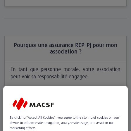
Pourquoi une assurance RCP-PJ pour mon
association ?
En tant que personne morale, votre association
peut voir sa responsabilité engagée.
Elle est tenue de réparer les dommages causés à
autrui du fait :
de ses activités au sens large
By clicking “Accept All Cookies”, you agree to the storing of cookies on your
des biens dont elle est propriétaire ou dont elle a
device to enhance site navigation, analyze site usage, and assist in our
la garde
marketing efforts.