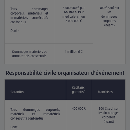
3 000 000 € par
300 € sauf sur
Tous dommages
sinistre si RCP
les
corporels, matériels et
médicale, sinon
dommages
immatériels consécutifs
2 000 000 €
corporels
confondus
(néant)
Dont :
Dommages matériels et
1 million d'€
immatériels consécutifs
Responsabilité civile organisateur d'événement
Capitaux
Garanties
garantis*
Franchises
400 000 €
300 € sauf sur
Tous dommages corporels,
les dommages
matériels et immatériels
corporels
consécutifs confondus
(néant)
Dont :