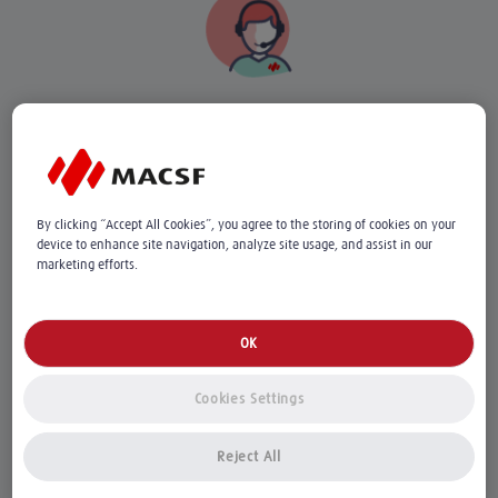
RCP-PJ Professionnels de santé
By clicking “Accept All Cookies”, you agree to the storing of cookies on your
device to enhance site navigation, analyze site usage, and assist in our
marketing efforts.
Indispensable pour exercer sereinement,
OK
l’assurance Responsabilité civile professionnelle et
Protection juridique vous
protège en cas de mise
Cookies Settings
en cause par un patient
et facilite le règlement de
vos litiges dans
votre vie professionnelle
comme
Reject All
dans
votre vie privée
.