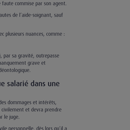
e faute commise par son agent.
utes de l’aide-soignant, sauf
avec plusieurs nuances, comme :
 par sa gravité, outrepasse
n manquement grave et
 déontologique.
ue salarié dans une
 des dommages et intérêts,
e civilement et devra prendre
r le juge.
ile personnelle, dès lors qu’il a