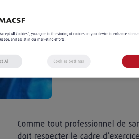
l'aide-soignant ?
Stéphanie Tamburini
3
min
Le 29.04.2025
“Accept All Cookies”, you agree to the storing of cookies on your device to enhance site na
 usage, and assist in our marketing efforts.
À 11:08
ct All
Cookies Settings
Comme tout professionnel de sant
doit respecter le cadre d’exercice