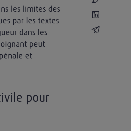
ns les limites des
partager l'actual
es par les textes
partager l'actua
gueur dans les
soignant peut
 pénale et
ivile pour