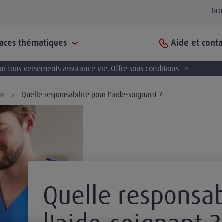
Gr
Aide et conta
paces thématiques
pour tous versements assurance vie.
Offre sous conditions* >
Quelle responsabilité pour l'aide-soignant ?
ue
Quelle responsab