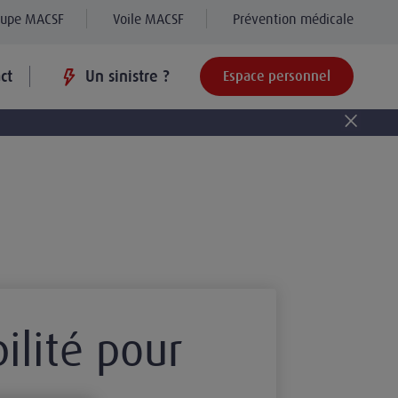
oupe MACSF
Voile MACSF
Prévention médicale
ct
Un sinistre ?
Espace personnel
ilité pour