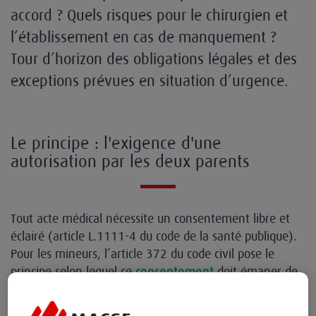
accord ? Quels risques pour le chirurgien et
l’établissement en cas de manquement ?
Tour d’horizon des obligations légales et des
exceptions prévues en situation d’urgence.
Le principe : l'exigence d'une
autorisation par les deux parents
Tout acte médical nécessite un consentement libre et
éclairé (article L.1111-4 du code de la santé publique).
Pour les mineurs, l’article 372 du code civil pose le
principe selon lequel ce
doit émaner de
consentement
manière conjointe des deux titulaires de l’autorité
parentale, quel que soit le statut juridique du couple.