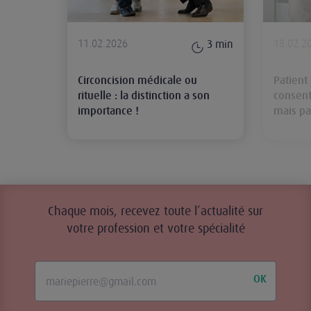
11.02.2026
18.02.2
3
min
Circoncision médicale ou
Patient 
rituelle : la distinction a son
consent
importance !
mais p
Chaque mois, recevez toute l’actualité sur
votre profession et votre spécialité
OK