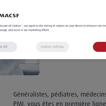
obligation légal
Stéphanie Tamburini
3
min
“Accept All Cookies”, you agree to the storing of cookies on your device to enhance site na
 usage, and assist in our marketing efforts.
Le 03.02.2025
À 09:32
ct All
Cookies Settings
Généralistes, pédiatres, médecins
PMI, vous êtes en première ligne