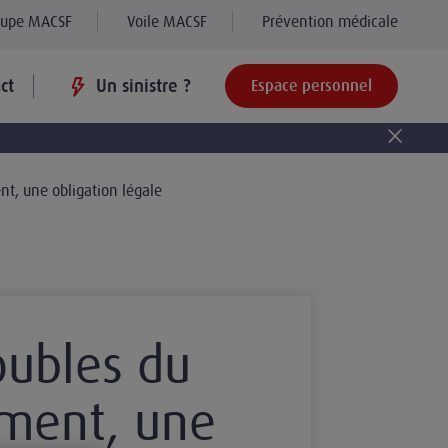
oupe MACSF
Voile MACSF
Prévention médicale
ct
Un sinistre ?
Espace personnel
t, une obligation légale
oubles du
ment, une