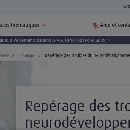
Gr
Aide et conta
paces thématiques
pour tous versements assurance vie.
Offre sous conditions* >
Repérage des troubles du neurodéveloppemen
atient et déontologie
Repérage des tr
neurodéveloppe