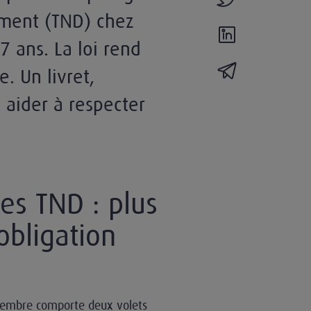
ment (TND) chez
partager l'actual
7 ans. La loi rend
partager l'actua
. Un livret,
 aider à respecter
es TND : plus
obligation
ovembre comporte deux volets