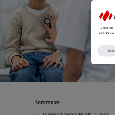
By clicking 
analyze site
Reje
Sommaire
Le repérage précoce des TND : plus une