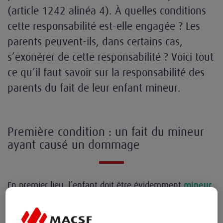
(article 1242 alinéa 4). À quelles conditions
cette responsabilité est-elle engagée ? Les
parents peuvent-ils, dans certains cas,
s’exonérer de cette responsabilité ? Voici tout
ce qu’il faut savoir sur la responsabilité des
parents du fait de leur enfant mineur.
Première condition : un fait du mineur
ayant causé un dommage
En premier lieu, l’enfant doit être évidemment
mineur
et non émancipé et doit avoir causé un dommage.