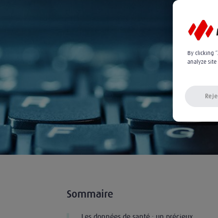
By clicking 
analyze site
Reje
Sommaire
Les données de santé : un précieux