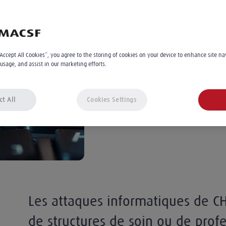
pour les données
L'équipe éditoriale MACSF
3
min
Le 23.06.2023
“Accept All Cookies”, you agree to the storing of cookies on your device to enhance site na
 usage, and assist in our marketing efforts.
À 14:00
ct All
Cookies Settings
Les attaques informatiques de CH
de structures de soin ou de prof