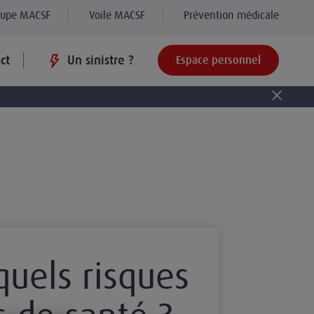
oupe MACSF
Voile MACSF
Prévention médicale
ct
Un sinistre ?
Espace personnel
quels risques