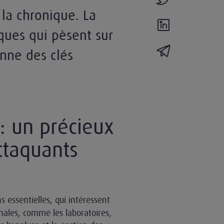
 la chronique. La
partager l'actual
ques qui pèsent sur
partager l'actua
onne des clés
: un précieux
ttaquants
essentielles, qui intéressent
onales, comme les laboratoires,