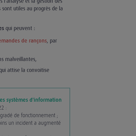
 l'analyse et la gestion des
sont utiles au progrès de la
qui peuvent :
es
, par
emandes de rançons
ns malveillantes,
ui attise la convoitise
des systèmes d'information
22 :
égradé de fonctionnement ;
oins un incident a augmenté