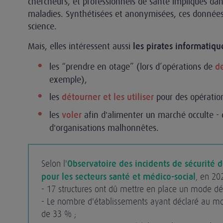
chercheurs, et professionnels de santé impliqués dans
maladies. Synthétisées et anonymisées, ces données 
science.
Mais, elles intéressent aussi
les pirates informatiqu
les “prendre en otage” (lors d’opérations de
d
exemple),
les
pour des opératio
détourner et les utiliser
les
afin d'alimenter un marché occulte - q
voler
d'organisations malhonnêtes.
Selon l'
Observatoire des incidents de sécurité 
pour les secteurs santé et médico-social
, en 20
- 17 structures ont dû mettre en place un mode d
- Le nombre d'établissements ayant déclaré au m
de 33 % ;