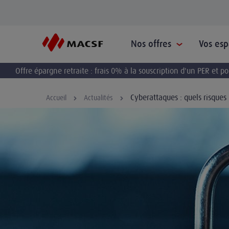
Nos offres
Vos es
Offre épargne retraite : frais 0% à la souscription d'un PER et 
Cyberattaques : quels risques
Accueil
Actualités