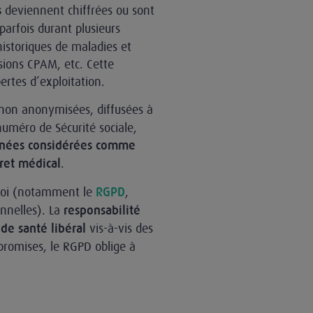
deviennent chiffrées ou sont
s
 parfois durant plusieurs
 historiques de maladies et
sions CPAM, etc. Cette
rtes d’exploitation.
 non anonymisées, diffusées à
uméro de Sécurité sociale,
nées considérées comme
.
ret médical
a loi (notamment le
,
RGPD
nnelles). La
responsabilité
vis-à-vis des
 de santé libéral
promises, le RGPD oblige à