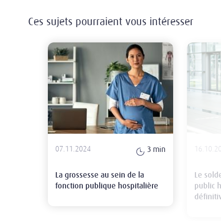
Ces sujets pourraient vous intéresser
La grossesse au sein de la fonctio
07.11.2024
16.10.2
3
min
La grossesse au sein de la
Le sold
fonction publique hospitalière
public h
définit