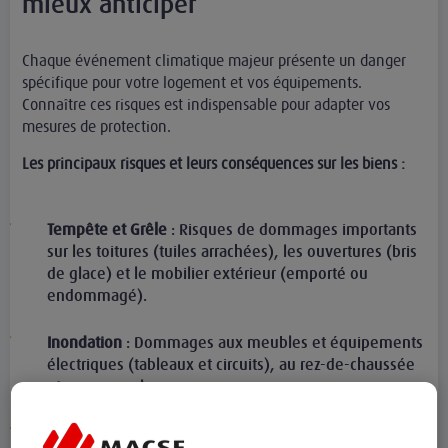
mieux anticiper
Chaque événement climatique majeur présente un danger
spécifique pour votre logement et vos équipements.
Connaître ces risques est indispensable pour adapter vos
mesures de protection.
Les principaux risques et leurs conséquences sur les biens :
Tempête et Grêle
: Risques de dommages importants
sur les toitures (tuiles arrachées), les ouvertures (bris
de glace) et le mobilier extérieur (emporté ou
endommagé).
Inondation
: Dommages aux meubles et équipements
électriques (tableaux et circuits), au rez-de-chaussée
et au sous-sol.
Sécheresse (RGA)
: Dommages aux structures du