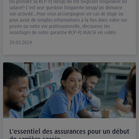
Où prendre sa RCP-PJ lorsqu'on est soignant hospitalier ou
salarié? C'est une question fréquente lorsqu'on démarre
son activité...Pour vous accompagner en cas de litige ou
pour avoir de simples informations à la fois dans votre vie
privée ou votre vie professionnelle, découvrez les
avantages de notre garantie RCP-PJ MACSF en vidéo.
20.03.2024
L'essentiel des assurances pour un début