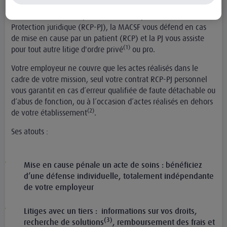
Réclamation d'un patient ? Litige avec votre employeur, un
voisin …? Avec la Responsabilité civile professionnelle et
Protection juridique (RCP-PJ), la MACSF vous défend en cas
de mise en cause par un patient (RCP) et la PJ vous assiste
(1)
pour tout autre litige d'ordre privé
ou pro.
Votre employeur ne couvre que les actes réalisés dans le
cadre de votre mission, seul votre contrat RCP-PJ personnel
vous garantit en cas d’erreur qualifiée de faute détachable ou
d‘abus de fonction, ou à l’occasion d’actes réalisés en dehors
(2)
de votre établissement
.
Ses atouts :
Mise en cause pénale un acte de soins : bénéficiez
d’une défense individuelle, totalement indépendante
de votre employeur
Litiges avec un tiers : informations sur vos droits,
(3)
recherche de solutions
, remboursement des frais et