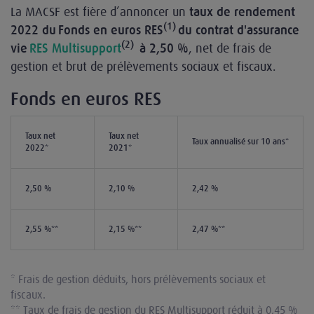
La MACSF est fière d’annoncer un
taux de rendement
(1)
2022 du Fonds en euros RES
du contrat d'assurance
(2)
, net de frais de
vie
RES Multisupport
à 2,50 %
gestion et brut de prélèvements sociaux et fiscaux.
Fonds en euros RES
Taux net
Taux net
Taux annualisé sur 10 ans*
2022*
2021*
2,50 %
2,10 %
2,42 %
2,55 %**
2,15 %**
2,47 %**
* Frais de gestion déduits, hors prélèvements sociaux et
fiscaux.
** Taux de frais de gestion du RES Multisupport réduit à 0,45 %