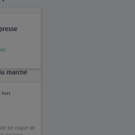
 presse
ses
du marché
n hors
ste un risque de
ne qui vous