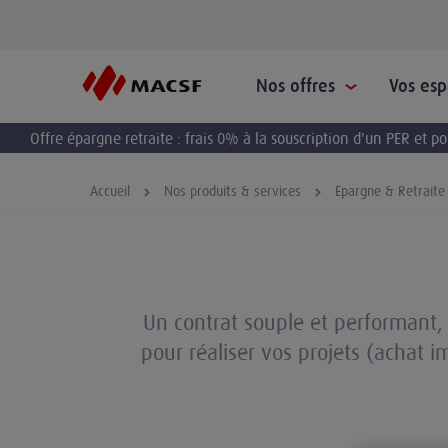
Nos offres
Vos es
Offre épargne retraite : frais 0% à la souscription d'un PER et 
Accueil
Nos produits & services
Epargne & Retraite
Un contrat souple et performant, d
pour réaliser vos projets (achat 