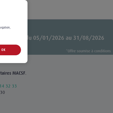
vigation,
OK
.
étaires MACSF
14 32 33
h30