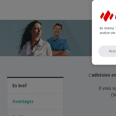
By clicking 
analyze site
Reje
L'
adhésion en
En bref
Il vous s
(S
Avantages