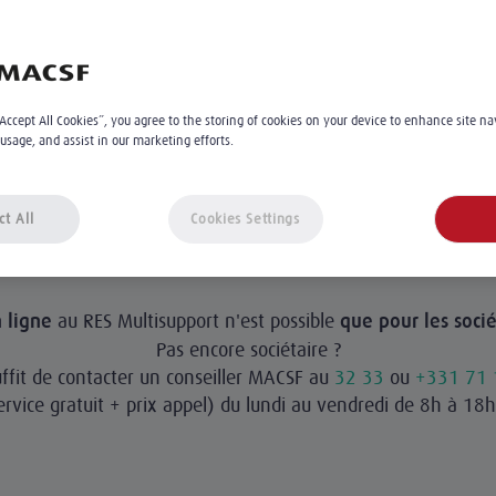
“Accept All Cookies”, you agree to the storing of cookies on your device to enhance site na
 usage, and assist in our marketing efforts.
ct All
Cookies Settings
au RES Multisupport n'est possible
 ligne
que pour les soci
Pas encore sociétaire ?
uffit de contacter un conseiller MACSF au
32 33
ou
+331 71 
ervice gratuit + prix appel) du lundi au vendredi de 8h à 18