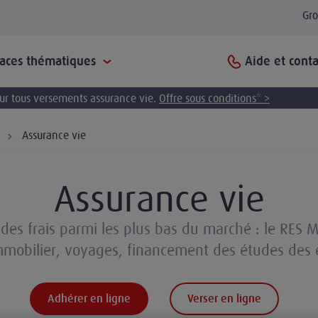
Gr
Aide et conta
paces thématiques
pour tous versements assurance vie.
Offre sous conditions* >
Assurance vie
Assurance vie
es frais parmi les plus bas du marché : le RES Mu
immobilier, voyages, financement des études des en
Adhérer en ligne
Verser en ligne