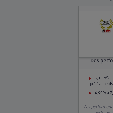
Des perf
: 
3,15%
(2)
prélèvements 
4,90%
à 
Les performance
perte en c