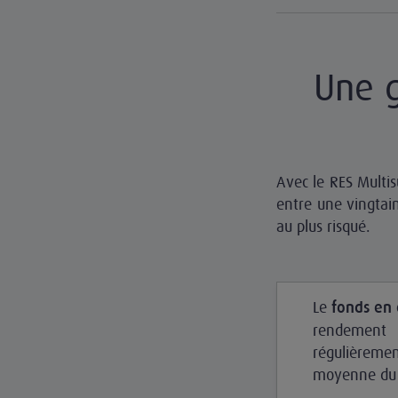
Une g
Avec le RES Multi
entre une vingtain
au plus risqué.
Le
fonds en
rendemen
régulièrem
moyenne du