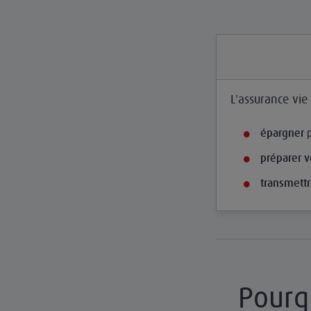
L'assurance vie
p
épargner
préparer v
transmettr
Pourqu