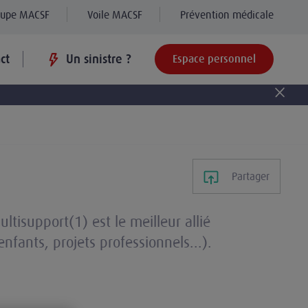
oupe MACSF
Voile MACSF
Prévention médicale
ct
Un sinistre ?
Espace personnel
Partager
ltisupport(1) est le meilleur allié
fants, projets professionnels...).