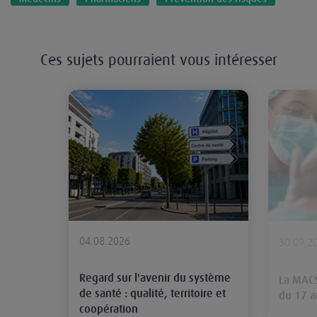
Ces sujets pourraient vous intéresser
Regard sur l'avenir du système de s
04.08.2026
30.09.2
Regard sur l'avenir du système
La MACS
de santé : qualité, territoire et
du 17 
coopération