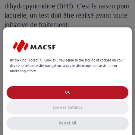
dihydropyrimidine (DPD). C’est la raison pour
laquelle, un test doit être réalisé avant toute
initiative de traitement.
Le logiciel certifié d'aide à la
prescription et dispensation : un outil
By clicking “Accept All Cookies”, you agree to the storing of cookies on your
précieux
device to enhance site navigation, analyze site usage, and assist in our
marketing efforts.
L’Ordre des pharmaciens rappelle que ces logiciels
OK
peuvent alerter les médecins et les pharmaciens de
avant toute mise sous
l’obligation de dépistage
Cookies Settings
traitement.
Reject All
Comment est réalisé le test de