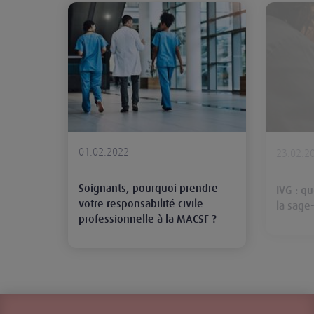
Soignants, pourquoi prendre votre 
01.02.2022
23.02.2
Soignants, pourquoi prendre
IVG : q
votre responsabilité civile
la sag
professionnelle à la MACSF ?