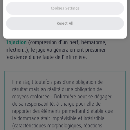
Cookies Settings
Comme "un conducteur doit avoir la maîtrise de son
véhicule", une infirmière doit normalement "avoir la
Reject All
maîtrise de son aiguille". De la survenance d’un
dommage directement lié au trajet de l’aiguille lors de
l’
(compression d’un nerf, hématome,
injection
infection..), le juge va généralement présumer
l’existence d’une faute de l’infirmière.
Il ne s’agit toutefois pas d’une obligation de
résultat mais en réalité d’une obligation de
moyens renforcée : l’infirmière peut se dégager
de sa responsabilité, à charge pour elle de
rapporter des éléments permettant d’établir que
le dommage était imprévisible et irrésistible
(caractéristiques morphologiques, réactions