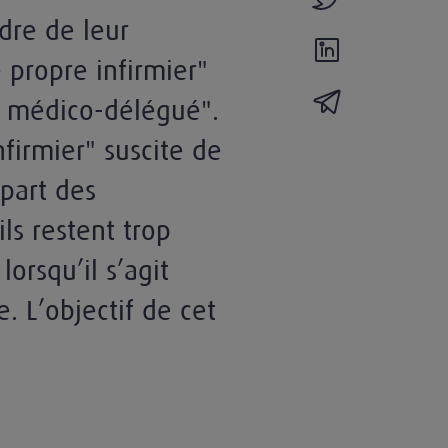
adre de leur
partager l'actual
e propre infirmier"
partager l'actua
e médico-délégué".
firmier" suscite de
part des
ls restent trop
orsqu’il s’agit
. L’objectif de cet