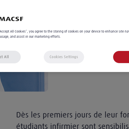
Bruno Frattini
8
min
Le 08.03.2021
À 10:00
“Accept All Cookies”, you agree to the storing of cookies on your device to enhance site na
 usage, and assist in our marketing efforts.
ct All
Cookies Settings
Dès les premiers jours de leur fo
étudiants infirmier sont sensibilis