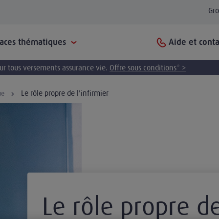
Gr
Aide et conta
paces thématiques
pour tous versements assurance vie.
Offre sous conditions* >
Le rôle propre de l'infirmier
ue
Le rôle propre de