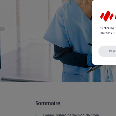
By clicking 
analyze site
Reje
Sommaire
Depuis quand parle-t-on de "rôle