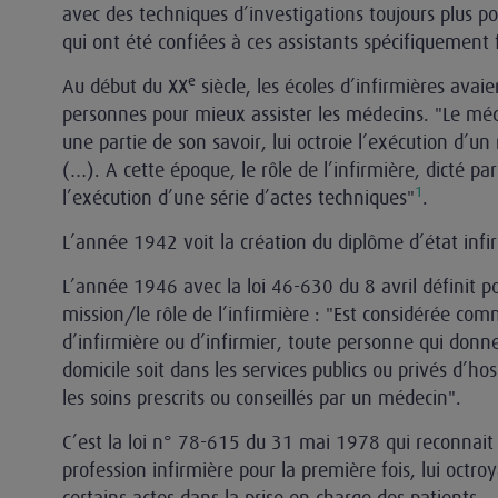
avec des techniques d’investigations toujours plus po
qui ont été confiées à ces assistants spécifiquement 
e
Au début du XX
siècle, les écoles d’infirmières avai
personnes pour mieux assister les médecins. "Le méde
une partie de son savoir, lui octroie l’exécution d’u
(…). A cette époque, le rôle de l’infirmière, dicté pa
1
l’exécution d’une série d’actes techniques"
.
L’année 1942 voit la création du diplôme d’état infi
L’année 1946 avec la loi 46-630 du 8 avril définit po
mission/le rôle de l’infirmière : "Est considérée co
d’infirmière ou d’infirmier, toute personne qui donn
domicile soit dans les services publics ou privés d’hos
les soins prescrits ou conseillés par un médecin".
C’est la loi n° 78-615 du 31 mai 1978 qui reconnait 
profession infirmière pour la première fois, lui octr
certains actes dans la prise en charge des patients.