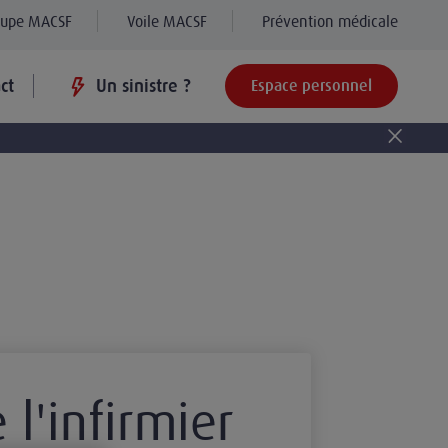
oupe MACSF
Voile MACSF
Prévention médicale
ct
Un sinistre ?
Espace personnel
 l'infirmier