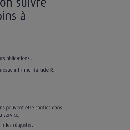
on suivre
oins à
rs obligations :
stic infirmier (article R.
oins peuvent être confiés dans
u service,
in les réajuster.