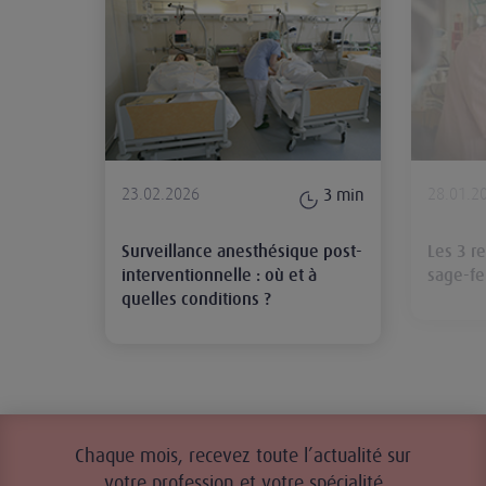
23.02.2026
28.01.2
3
min
Surveillance anesthésique post-
Les 3 r
interventionnelle : où et à
sage-f
quelles conditions ?
Chaque mois, recevez toute l’actualité sur
votre profession et votre spécialité