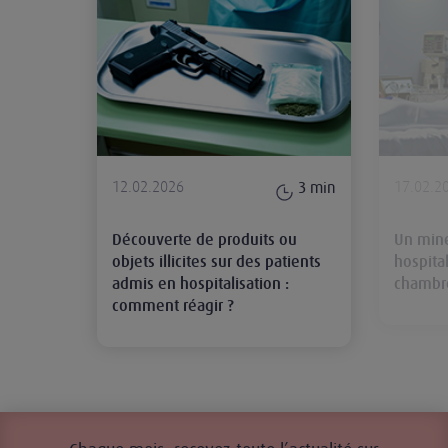
12.02.2026
17.02.2
3
min
Découverte de produits ou
Un mine
objets illicites sur des patients
hospita
admis en hospitalisation :
chambre
comment réagir ?