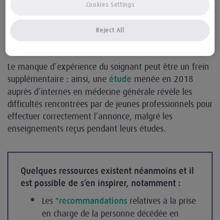
Cookies Settings
à respecter à tout prix, mais aussi comme un
inconvénient : sur ce sujet très sensible, il n’est pas
Reject All
toujours facile de trouver les mots justes et la bonne
attitude sans être guidé.
Le manque d’expérience du soignant peut être un frein
supplémentaire : ainsi, une
menée en 2018
étude
auprès d’internes en médecine générale révèle les
difficultés rencontrées par de jeunes professionnels pour
effectuer correctement l’annonce, malgré les
enseignements reçus pendant leurs études.
Quelques ressources existent néanmoins et il
est possible de s’en inspirer, notamment :
Les "
relatives à la prise
recommandations
en charge de la personne décédée en