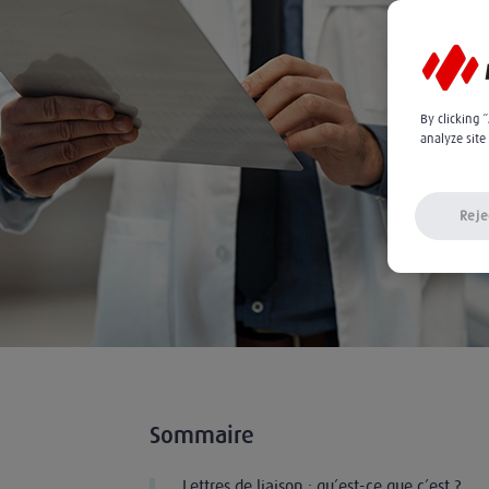
By clicking 
analyze site
Reje
Sommaire
Lettres de liaison : qu’est-ce que c’est ?