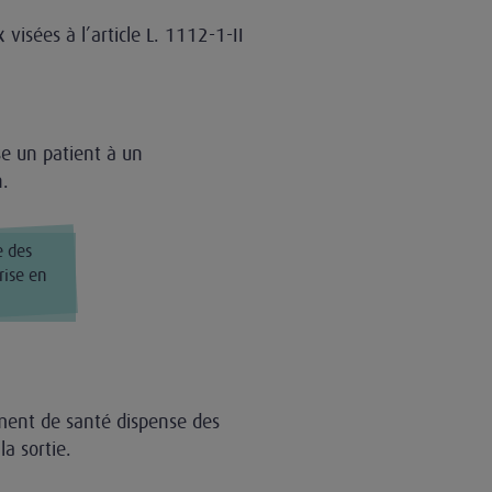
x visées à l’article L. 1112-1-II
sse un patient à un
n.
e des
rise en
sement de santé dispense des
la sortie.