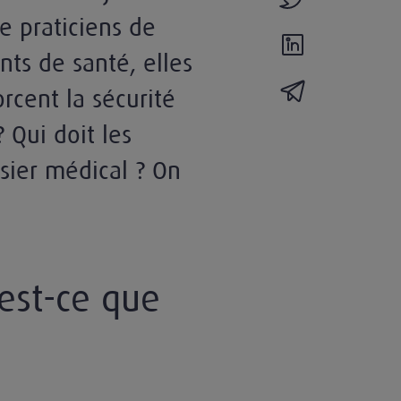
e praticiens de
partager l'actual
nts de santé, elles
partager l'actua
rcent la sécurité
 Qui doit les
ssier médical ? On
’est-ce que