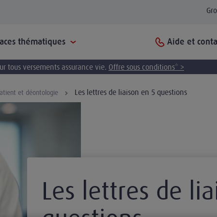
Gr
Aide et conta
paces thématiques
pour tous versements assurance vie.
Offre sous conditions* >
Les lettres de liaison en 5 questions
atient et déontologie
Les lettres de li