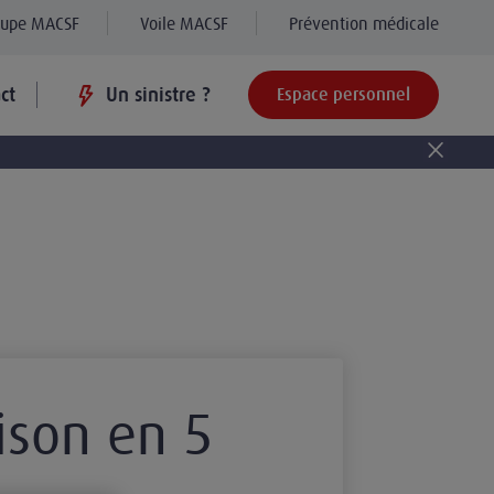
oupe MACSF
Voile MACSF
Prévention médicale
ct
Un sinistre ?
Espace personnel
aison en 5