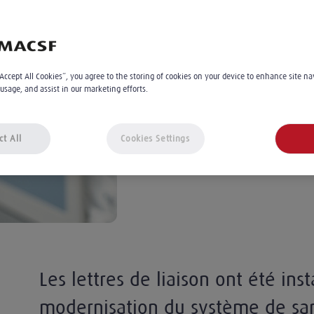
questions
Stéphanie Tamburini
3
min
Le 03.06.2025
“Accept All Cookies”, you agree to the storing of cookies on your device to enhance site na
 usage, and assist in our marketing efforts.
À 12:00
ct All
Cookies Settings
Les lettres de liaison ont été inst
modernisation du système de san