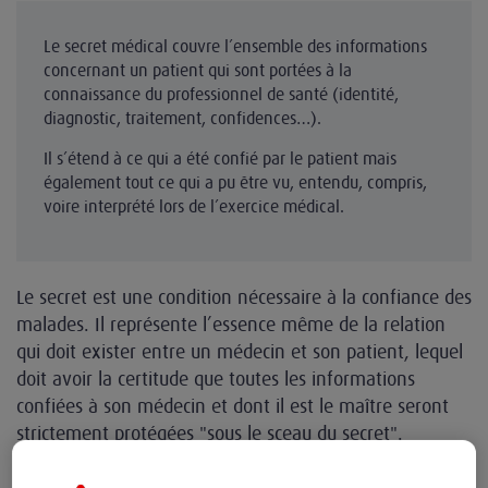
Le secret médical couvre l’ensemble des informations
concernant un patient qui sont portées à la
connaissance du professionnel de santé (identité,
diagnostic, traitement, confidences…).
Il s’étend à ce qui a été confié par le patient mais
également tout ce qui a pu être vu, entendu, compris,
voire interprété lors de l’exercice médical.
Le secret est une condition nécessaire à la confiance des
malades. Il représente l’essence même de la relation
qui doit exister entre un médecin et son patient, lequel
doit avoir la certitude que toutes les informations
confiées à son médecin et dont il est le maître seront
strictement protégées "sous le sceau du secret".
Il n’y a de médecine sans confiance,