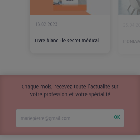
13.02.2023
25.04.2
Livre blanc : le secret médical
L'ONIAM
Chaque mois, recevez toute l’actualité sur
votre profession et votre spécialité
OK