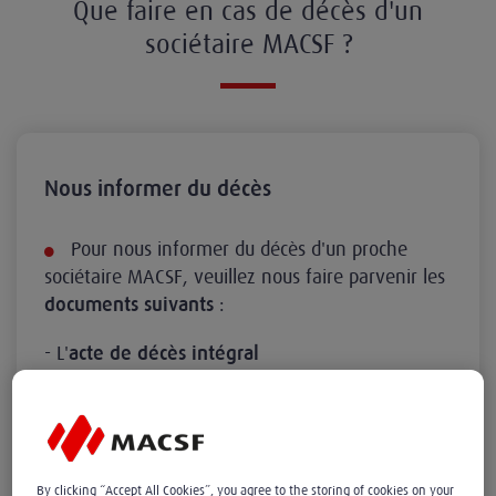
Que faire en cas de décès d'un
sociétaire MACSF ?
Nous informer du décès
Pour nous informer du décès d'un proche
sociétaire MACSF, veuillez nous faire parvenir les
:
documents suivants
- L'
acte de décès intégral
- Si possible, les
chargé
coordonnées du notaire
de la succession
- Les
coordonnées de la personne à contacter
Les
:
pièces peuvent être envoyées
By clicking “Accept All Cookies”, you agree to the storing of cookies on your