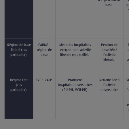
à la pension de
base
p
Régime de base
CARMF –
Médecins hospitaliers
Pension de
libéral (cas
régime de
exerçant une
activité
base liée à
p
particulier)
base
libérale en parallèle
l’activité
libérale
c
Régime État
SRE + RAFP
Praticiens
Retraite liée à
S
(cas
hospitalo‑universitaires
l’activité
particulier)
(PU‑PH, MCU‑PH)
universitaire
f
a