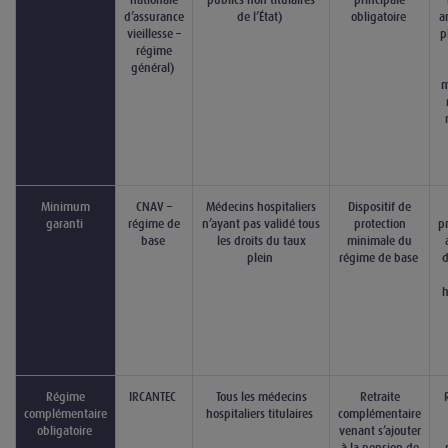
nationale
publics non titulaires
principale
d’assurance
de l’État)
obligatoire
a
vieillesse –
p
régime
général)
m
Minimum
CNAV –
Médecins hospitaliers
Dispositif de
garanti
régime de
n’ayant pas validé tous
protection
p
base
les droits du taux
minimale du
plein
régime de base
d
h
Régime
IRCANTEC
Tous les médecins
Retraite
complémentaire
hospitaliers titulaires
complémentaire
obligatoire
venant s’ajouter