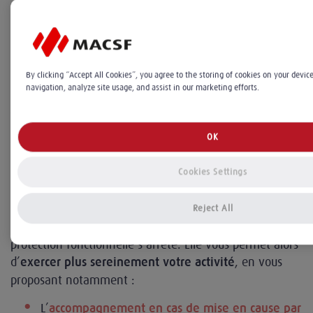
L'assurance responsabilité civile
professionnelle - protection juridique
MACSF : la solution pour se protéger
By clicking “Accept All Cookies”, you agree to the storing of cookies on your devic
navigation, analyze site usage, and assist in our marketing efforts.
Au civil, comme au pénal, les procédures sont
éprouvantes.
Les conséquences juridiques et
OK
financières sont lourdes à assumer pour le médecin
: interdiction d’exercer, peine
hospitalier
Cookies Settings
d’emprisonnement, amende, versement d’une
indemnisation à la victime…
Reject All
de la MACSF prend le relai là où la
Le contrat RCP
protection fonctionnelle s’arrête. Elle vous permet alors
d’
, en vous
exercer plus sereinement votre activité
proposant notamment :
L’
accompagnement en cas de mise en cause par