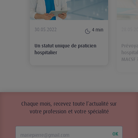
30.05.2022
28.05.2
4
min
Un statut unique de praticien
Prévoya
hospitalier
hospital
MACSF 
Chaque mois, recevez toute l’actualité sur
votre profession et votre spécialité
OK