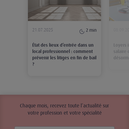
21.07.2025
08.09.2
2
min
État des lieux d’entrée dans un
Loyers i
local professionnel : comment
salaire 
prévenir les litiges en fin de bail
désorma
?
Chaque mois, recevez toute l’actualité sur
votre profession et votre spécialité