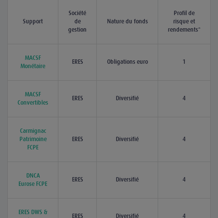
Société
Profil de
Support
de
Nature du fonds
risque et
gestion
rendements*
MACSF
ERES
Obligations euro
1
Monétaire
MACSF
ERES
Diversifié
4
Convertibles
Carmignac
Patrimoine
ERES
Diversifié
4
FCPE
DNCA
ERES
Diversifié
4
Eurose FCPE
ERES DWS &
ERES
Diversifié
4