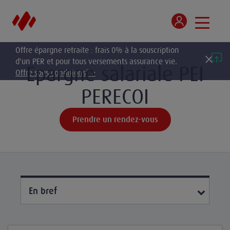
Offre épargne retraite : frais 0% à la souscription
d'un PER et pour tous versements assurance vie.
Epargne salariale PEI
Offre sous conditions* >
PERECOI
Prendre un rendez-vous
En bref