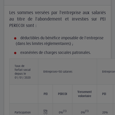
Les sommes versées par l'entreprise aux salariés
au titre de l'abondement et investies sur PEI
PERECOI sont :
déductibles du bénéfice imposable de l'entreprise
(dans les limites réglementaires) ;
exonérées de charges sociales patronales.
Taux de
forfait social
Entreprises<50 salariés
Entreprise
depuis le
01/01/2020
Versement
PEI
PERCOI
PEI
volontaire
0%
(1)
(1)
Participation
0%
0%
20%
(1)