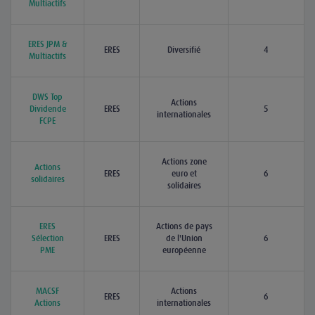
Multiactifs
ERES JPM &
ERES
Diversifié
4
Multiactifs
DWS Top
Actions
Dividende
ERES
5
internationales
FCPE
Actions zone
Actions
ERES
euro et
6
solidaires
solidaires
ERES
Actions de pays
Sélection
ERES
de l'Union
6
PME
européenne
MACSF
Actions
ERES
6
Actions
internationales