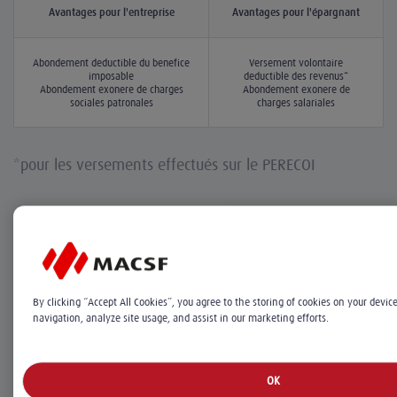
Avantages pour l'entreprise
Avantages pour l'épargnant
Abondement déductible du bénéfice
Versement volontaire
imposable
déductible des revenus*
Abondement exonéré de charges
Abondement exonéré de
sociales patronales
charges salariales
*pour les versements effectués sur le PERECOI
Voir le détail des avantages
By clicking “Accept All Cookies”, you agree to the storing of cookies on your devic
navigation, analyze site usage, and assist in our marketing efforts.
Des profils et supports adaptés à vos
OK
projets