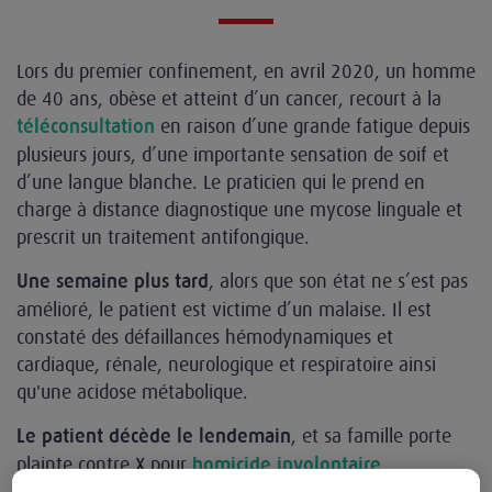
Lors du premier confinement, en avril 2020, un homme
de 40 ans, obèse et atteint d’un cancer, recourt à la
en raison d’une grande fatigue depuis
téléconsultation
plusieurs jours, d’une importante sensation de soif et
d’une langue blanche. Le praticien qui le prend en
charge à distance diagnostique une mycose linguale et
prescrit un traitement antifongique.
, alors que son état ne s’est pas
Une semaine plus tard
amélioré, le patient est victime d’un malaise. Il est
constaté des défaillances hémodynamiques et
cardiaque, rénale, neurologique et respiratoire ainsi
qu'une acidose métabolique.
, et sa famille porte
Le patient décède le lendemain
plainte contre X pour
.
homicide involontaire