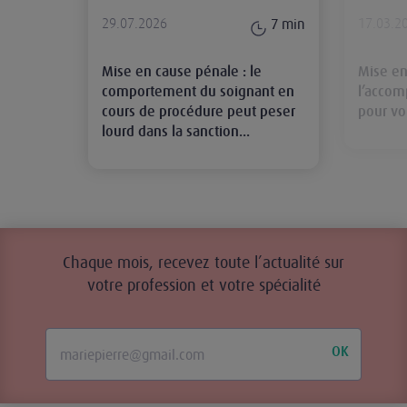
29.07.2026
17.03.2
7
min
Mise en cause pénale : le
Mise en
comportement du soignant en
l’acco
cours de procédure peut peser
pour vo
lourd dans la sanction...
Chaque mois, recevez toute l’actualité sur
votre profession et votre spécialité
OK