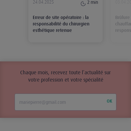
24.04.2025
03.04.2
2
min
Erreur de site opératoire : la
Brûlure
responsabilité du chirurgien
chauffan
esthétique retenue
respons
Chaque mois, recevez toute l’actualité sur
votre profession et votre spécialité
OK