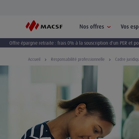
Nos offres
Vos es
Offre épargne retraite : frais 0% à la souscription d'un PER et 
Accueil
Responsabilité professionnelle
Cadre juridiq