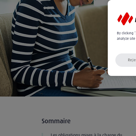
By clicking 
analyze site
Reje
Sommaire
Les obligations mises à la charge du