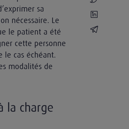
d’exprimer sa
partager l'actual
ion nécessaire. Le
partager l'actua
ue le patient a été
igner cette personne
re le cas échéant.
les modalités de
à la charge