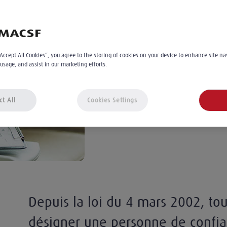
médecin traitant
Stéphanie Tamburini
3
min
“Accept All Cookies”, you agree to the storing of cookies on your device to enhance site na
 usage, and assist in our marketing efforts.
Le 11.07.2025
À 14:30
ct All
Cookies Settings
Depuis la loi du 4 mars 2002, to
désigner une personne de confia