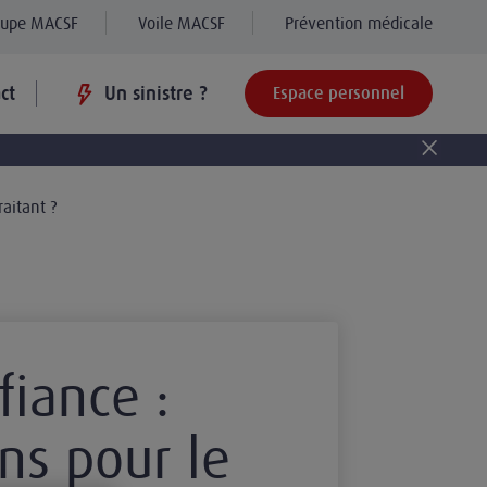
oupe MACSF
Voile MACSF
Prévention médicale
ct
Un sinistre ?
Espace personnel
aitant ?
iance :
ns pour le