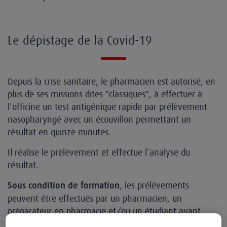
Le dépistage de la Covid-19
Depuis la crise sanitaire, le pharmacien est autorisé, en
plus de ses missions dites "classiques", à effectuer à
l’officine un test antigénique rapide par prélèvement
nasopharyngé avec un écouvillon permettant un
résultat en quinze minutes.
Il réalise le prélèvement et effectue l’analyse du
résultat.
, les prélèvements
Sous condition de formation
peuvent être effectués par un pharmacien, un
préparateur en pharmacie et/ou un étudiant ayant
validé la première année en pharmacie sous la