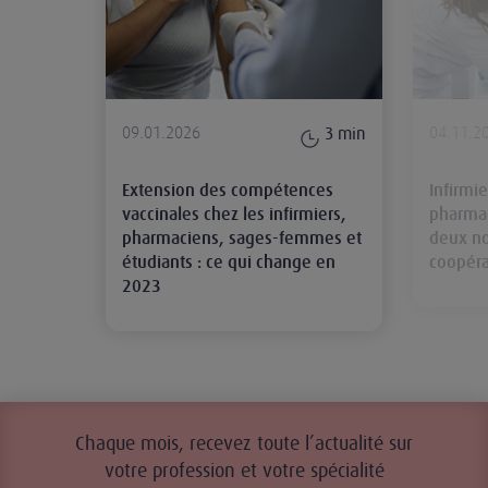
09.01.2026
04.11.2
3
min
Extension des compétences
Infirmie
vaccinales chez les infirmiers,
pharmac
pharmaciens, sages-femmes et
deux no
étudiants : ce qui change en
coopéra
2023
Chaque mois, recevez toute l’actualité sur
votre profession et votre spécialité