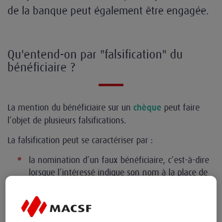
de la banque peut également être engagée.
Qu'entend-on par "falsification" du
bénéficiaire ?
La mention du bénéficiaire sur un
peut faire
chèque
l’objet de plusieurs falsifications.
La falsification peut se caractériser par :
la nomination d’un faux bénéficiaire, c’est-à-dire
lorsque l’intéressé indique son nom à la place de
celui du bénéficiaire qui n’était pas encore écrit ;
par l’ajout d’un second nom ;
par la modification du nom du bénéficiaire initial.