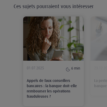
Ces sujets pourraient vous intéresser
Appels de faux conseillers bancair
01.07.2025
23.12.2
6
min
Appels de faux conseillers
La pert
bancaires : la banque doit-elle
banque 
rembourser les opérations
frauduleuses ?