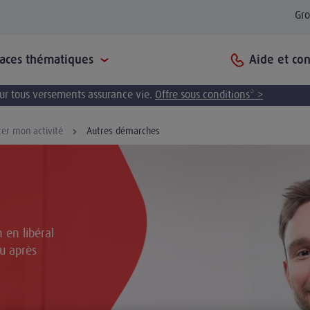
Gr
Aide et con
paces thématiques
pour tous versements assurance vie.
Offre sous conditions* >
cer mon activité
Autres démarches
n en libéral
u après