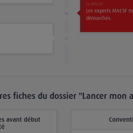
La MACSF
Les experts MACSF 
démarches.
res fiches du dossier "Lancer mon a
s avant début
Convent
té