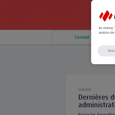
By clicking 
analyze site
Constat
Reje
Constat
Dernières 
administrat
Parmi les formalité