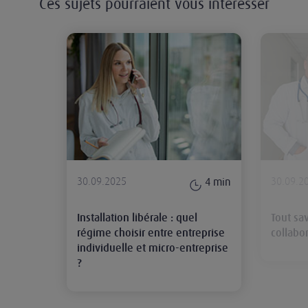
Ces sujets pourraient vous intéresser
Installation libérale : quel régime
30.09.2025
30.09.2
4
min
Installation libérale : quel
Tout sa
régime choisir entre entreprise
collabor
individuelle et micro-entreprise
?