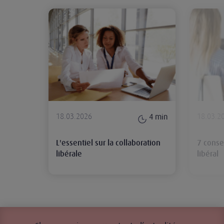
L'essentiel sur la collaboration lib
18.03.2026
18.03.2
4
min
L'essentiel sur la collaboration
7 conse
libérale
libéral